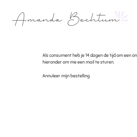
Ga
direct
naar
de
hoofdinhoud
Als consument heb je 14 dagen de tijd om een onli
hieronder om me een mail te sturen.
Annuleer mijn bestelling