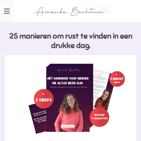
Ga
direct
naar
de
hoofdinhoud
25 manieren om rust te vinden in een
drukke dag.