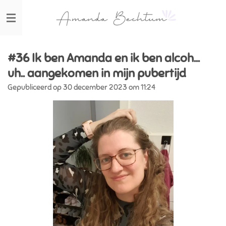
Ga
direct
naar
de
hoofdinhoud
#36 Ik ben Amanda en ik ben alcoh...
uh.. aangekomen in mijn pubertijd
Gepubliceerd op 30 december 2023 om 11:24