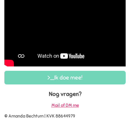
Ik doe mee!
Nog vragen?
Mail of DM me
© Amanda Bechtum | KVK 88644979