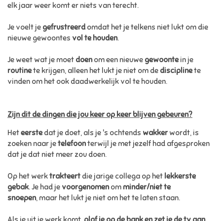
elk jaar weer komt er niets van terecht.
Je voelt je
gefrustreerd
omdat het je telkens niet lukt om die
nieuwe gewoontes
vol te houden
.
Je weet wat je moet
doen
om een nieuwe
gewoonte
in je
routine
te krijgen, alleen het lukt je niet om de
discipline
te
vinden om het ook daadwerkelijk vol te houden.
Zijn dit de dingen die jou keer op keer blijven gebeuren?
Het
eerste
dat je doet, als je 's ochtends
wakker
wordt, is
zoeken naar je
telefoon
terwijl je met jezelf had afgesproken
dat je dat niet meer zou doen.
Op het werk
trakteert
die jarige collega op het
lekkerste
gebak
. Je had je
voorgenomen
om
minder/niet te
snoepen
, maar het lukt je niet om het te laten staan.
Als je uit je werk komt,
plof je op de bank en zet je de tv aan.