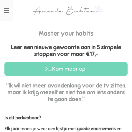
Ga
direct
naar
de
hoofdinhoud
Master your habits
Leer een nieuwe gewoonte aan in 5 simpele
stappen voor maar €17,-
Kom maar op!
"Ik wil niet meer avondenlang voor de tv zitten,
maar ik krijg mezelf er niet toe om iets anders
te gaan doen."
Is dit herkenbaar?
Elk jaar
maak je weer een
lijstje
met
goede voornemens
en