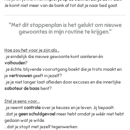
Je komt niet meer van de bank af tot dat je naar bed gaat.
"Met dit stappenplan is het gelukt om nieuwe
gewoontes in mijn routine te krijgen."
Hoe zou het voor je zijn als…
..je eindelijk die nieuwe gewoonte kunt aanleren én
volhouden
?
..je échte, blijvende vooruitgang boekt die je trots maakt en
je
vertrouwen
geeft in jezelf?
..je je niet langer laat afleiden door excuses en die innerlijke
saboteur de baas
bent?
Stel je eens voor...
..je neemt
controle
over je keuzes en je leven. Jij bepaalt.
..dat je
geen schuldgevoel
meer hebt omdat je wéér niet hebt
gedaan wat je wilde.
...dat je stopt met jezelf tegenwerken.