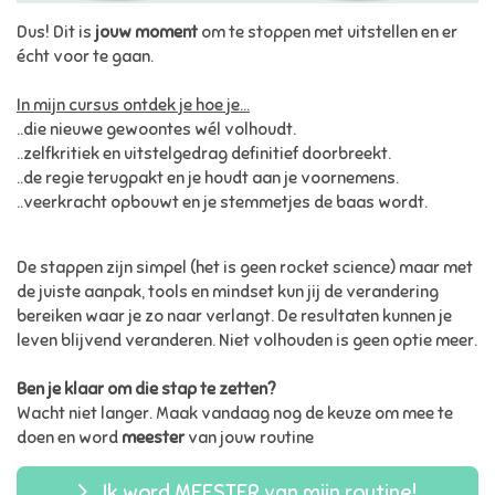
Dus! Dit is
jouw moment
om te stoppen met uitstellen en er
écht voor te gaan.
In mijn cursus ontdek je hoe je...
..die nieuwe gewoontes wél volhoudt.
..zelfkritiek en uitstelgedrag definitief doorbreekt.
..de regie terugpakt en je houdt aan je voornemens.
..veerkracht opbouwt en je stemmetjes de baas wordt.
De stappen zijn simpel (het is geen rocket science) maar met
de juiste aanpak, tools en mindset kun jij de verandering
bereiken waar je zo naar verlangt. De resultaten kunnen je
leven blijvend veranderen. Niet volhouden is geen optie meer.
Ben je klaar om die stap te zetten?
Wacht niet langer. Maak vandaag nog de keuze om mee te
doen en word
meester
van jouw routine
Ik word MEESTER van mijn routine!