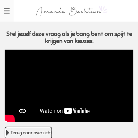
Ga
direct
naar
de
hoofdinhoud
Stel jezelf deze vraag als je bang bent om spijt te
krijgen van keuzes.
Terug naar overzicht