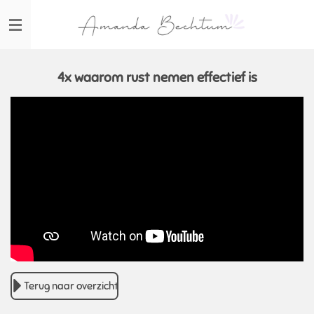
Ga
direct
naar
de
hoofdinhoud
4x waarom rust nemen effectief is
Terug naar overzicht